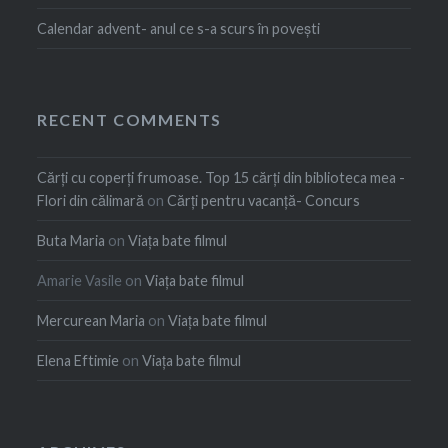
Calendar advent- anul ce s-a scurs în povești
RECENT COMMENTS
Cărți cu coperți frumoase. Top 15 cărți din biblioteca mea -
Flori din călimară
on
Cărți pentru vacanță- Concurs
Buta Maria
on
Viața bate filmul
Amarie Vasile
on
Viața bate filmul
Mercurean Maria
on
Viața bate filmul
Elena Eftimie
on
Viața bate filmul