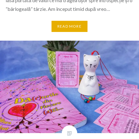
lăsa purtată de valul ce mă trăgea ușor spre introspecție și o
”bârlogeală” târzie. Am început timid după vreo…
READ MORE