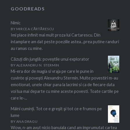
GOODREADS
Nimic
BY
MIRCEA CĂRTĂRESCU
Imi place infinit mai mult proza lui Cartarescu. Din
intamplare am dat peste poeziile astea...prea putine randuri
au ramas cu mine.
Căzuți din junglă: poveștile unui explorator
BY
ALEXANDRU N. STERMIN
Mi-era dor de magia si vraja pe care le pune in
cuvinte şi poveşti Alexandru Stermin. Multe povestiri m-au
emotionat, unele chiar pana la lacrimi si ca de fiecare data
voi lua mai departe cu mine aceste povesti. Toate cartile pe
care le-...
Mâini cuminți. Tot ce e greşit şi tot ce e frumos pe
lume
BY
ANA DRAGU
Wow, n-am avut nicio banuiala cand am imprumutat cartea