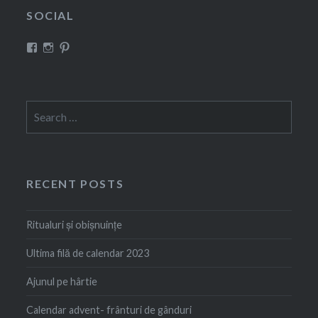
SOCIAL
View
View
View
Rustem
squirrel_eve’s
Rustem
Evelina’s
profile
Evelina’s
profile
on
profile
on
Instagram
on
Facebook
Pinterest
Search
for:
RECENT POSTS
Ritualuri și obișnuințe
Ultima filă de calendar 2023
Ajunul pe hârtie
Calendar advent- frânturi de gânduri