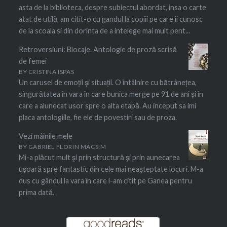
asta de la biblioteca, despre subiectul abordat, insa o carte
atat de utilă, am citit-o cu gandul la copiii pe care ii cunosc
de la scoala si din dorinta de a intelege mai mult pent...
Retroversiuni: Blocaje. Antologie de proză scrisă
de femei
BY
CRISTINA ISPAS
Un carusel de emoții și situații. O întâlnire cu bātrânețea,
singurătatea în vara în care bunica merge pe 91 de ani și în
care a alunecat usor spre o alta etapă. Au inceput sa imi
placa antologiile, fie ele de povestiri sau de proza.
Vezi mâinile mele
BY
GABRIEL FLORIN MACSIM
Mi-a plăcut mult şi prin structură şi prin aunecarea
uşoară spre fantastic din cele mai neaşteptate locuri. M-a
dus cu gândul la vara în care l-am citit pe Ganea pentru
prima dată.