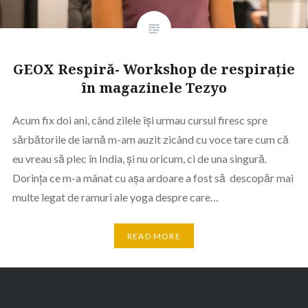
GEOX Respiră- Workshop de respirație
în magazinele Tezyo
Acum fix doi ani, când zilele își urmau cursul firesc spre
sărbătorile de iarnă m-am auzit zicând cu voce tare cum că
eu vreau să plec în India, și nu oricum, ci de una singură.
Dorința ce m-a mânat cu așa ardoare a fost să descopăr mai
multe legat de ramuri ale yoga despre care…
READ MORE