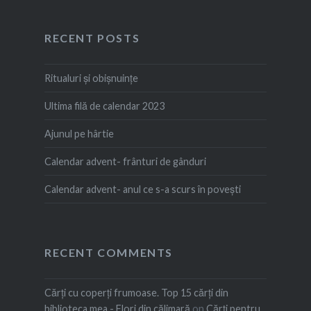
RECENT POSTS
Ritualuri și obișnuințe
Ultima filă de calendar 2023
Ajunul pe hârtie
Calendar advent- frânturi de gânduri
Calendar advent- anul ce s-a scurs în povești
RECENT COMMENTS
Cărți cu coperți frumoase. Top 15 cărți din
biblioteca mea - Flori din călimară
on
Cărți pentru