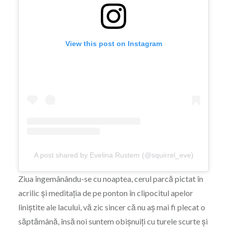
View this post on Instagram
A post shared by Evelina Rustem (@squirrel_eve)
Ziua îngemânându-se cu noaptea, cerul parcă pictat în
acrilic și meditația de pe ponton în clipocitul apelor
liniștite ale lacului, vă zic sincer că nu aș mai fi plecat o
săptămână, însă noi suntem obișnuiți cu turele scurte și