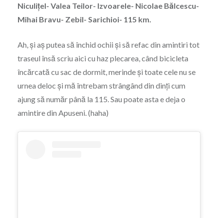
Niculițel- Valea Teilor- Izvoarele- Nicolae Bălcescu-
Mihai Bravu- Zebil- Sarichioi- 115 km.
Ah, și aș putea să închid ochii și să refac din amintiri tot
traseul însă scriu aici cu haz plecarea, când bicicleta
încărcată cu sac de dormit, merinde și toate cele nu se
urnea deloc și mă întrebam strângând din dinți cum
ajung să număr până la 115. Sau poate asta e deja o
amintire din Apuseni. (haha)