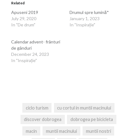
Related
Apuseni 2019
Drumul spre lumină*
July 29, 2020
January 1, 2023
In "De drum"
In "Inspirație"
Calendar advent- frânturi
de gânduri
December 24, 2023
In "Inspirație"
ciclo turism
cu cortul in muntii macinului
discover dobrogea
dobrogea pe bicicleta
macin
muntii macinului
muntii nostri