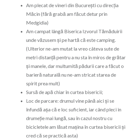
Am plecat de vineri din București cu direcția
Măcin (fără grabă am făcut detur prin
Medgidia)
Am campat lângă Biserica Izvorul Tămăduirii
unde văzusem și pe hartă că este camping.
(Ulterior ne-am mutat la vreo câteva sute de
metri distanță pentru a nu sta în miros de grătar
și manele, dar multumită pădurii care a făcut o
barieră naturală nu ne-am stricat starea de
spirit prea mult)
Sursă de apă chiar în curtea bisericii;
Loc de parcare: drumul vine până aici și se
înfundă așa că e loc suficient, iar când pleci in
drumeție mai lungă, sau în cazul nostru cu
bicicletele am lăsat mașina în curtea bisericii și
cred că se practică asta)