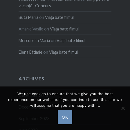
vacanță- Concurs
Buta Maria
on
Viața bate filmul
Amarie Vasile
on
Viața bate filmul
Mercurean Maria
on
Viața bate filmul
Elena Eftimie
on
Viața bate filmul
ARCHIVES
We use cookies to ensure that we give you the best
December 2025
experience on our website. If you continue to use this site we
will assume that you are happy with it.
December 2023
OK
September 2023