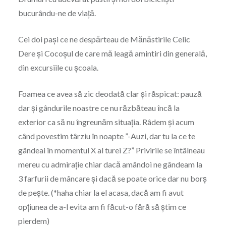
bucurându-ne de viață.
Cei doi pași ce ne despărteau de Mănăstirile Celic
Dere și Cocoșul de care mă leagă amintiri din generală,
din excursiile cu școala.
Foamea ce avea să zic deodată clar și răspicat: pauză
dar și gândurile noastre ce nu răzbăteau încă la
exterior ca să nu îngreunăm situația. Râdem și acum
când povestim târziu în noapte ”-Auzi, dar tu la ce te
gândeai în momentul X al turei Z?” Privirile se întâlneau
mereu cu admirație chiar dacă amândoi ne gândeam la
3 farfurii de mâncare și dacă se poate orice dar nu borș
de pește. (*haha chiar la el acasa, dacă am fi avut
opțiunea de a-l evita am fi făcut-o fără să știm ce
pierdem)