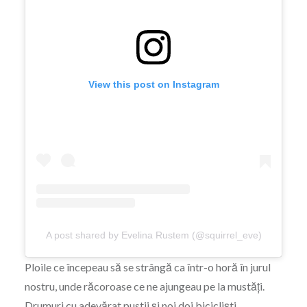
View this post on Instagram
A post shared by Evelina Rustem (@squirrel_eve)
Ploile ce începeau să se strângă ca într-o horă în jurul
nostru, unde răcoroase ce ne ajungeau pe la mustăți.
Drumuri cu adevărat pustii și noi doi bicicliști