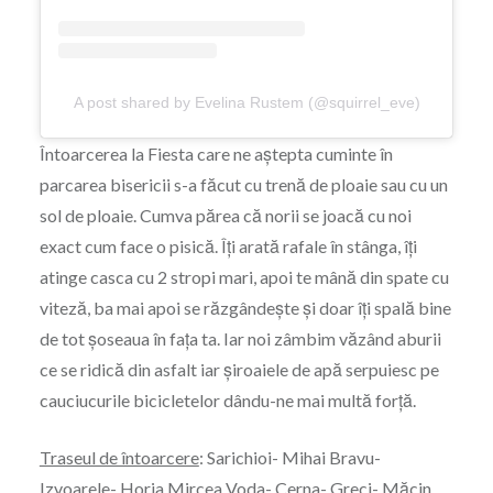
A post shared by Evelina Rustem (@squirrel_eve)
Întoarcerea la Fiesta care ne aștepta cuminte în
parcarea bisericii s-a făcut cu trenă de ploaie sau cu un
sol de ploaie. Cumva părea că norii se joacă cu noi
exact cum face o pisică. Îți arată rafale în stânga, îți
atinge casca cu 2 stropi mari, apoi te mână din spate cu
viteză, ba mai apoi se răzgândește și doar îți spală bine
de tot șoseaua în fața ta. Iar noi zâmbim văzând aburii
ce se ridică din asfalt iar șiroaiele de apă serpuiesc pe
cauciucurile bicicletelor dându-ne mai multă forță.
Traseul de întoarcere
: Sarichioi- Mihai Bravu-
Izvoarele- Horia Mircea Voda- Cerna- Greci- Măcin