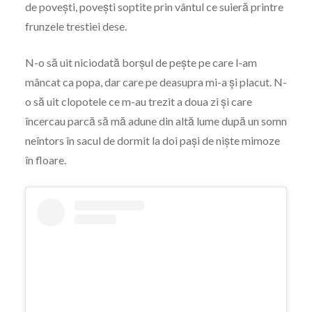
de povești, povești soptite prin vântul ce suieră printre
frunzele trestiei dese.
N-o să uit niciodată borșul de pește pe care l-am
mâncat ca popa, dar care pe deasupra mi-a și placut. N-
o să uit clopotele ce m-au trezit a doua zi și care
încercau parcă să mă adune din altă lume după un somn
neîntors în sacul de dormit la doi pași de niște mimoze
în floare.