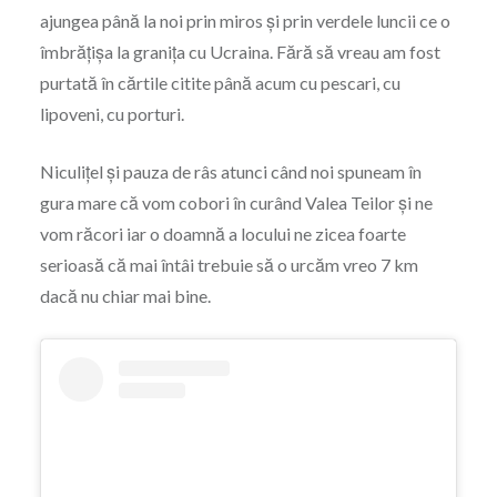
ajungea până la noi prin miros și prin verdele luncii ce o
îmbrățișa la granița cu Ucraina. Fără să vreau am fost
purtată în cărtile citite până acum cu pescari, cu
lipoveni, cu porturi.
Niculițel și pauza de râs atunci când noi spuneam în
gura mare că vom cobori în curând Valea Teilor și ne
vom răcori iar o doamnă a locului ne zicea foarte
serioasă că mai întâi trebuie să o urcăm vreo 7 km
dacă nu chiar mai bine.