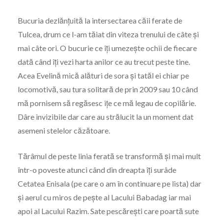
Bucuria dezlănțuită la intersectarea căii ferate de
Tulcea, drum ce l-am tăiat din viteza trenului de câte și
mai câte ori. O bucurie ce îți umezește ochii de fiecare
dată când îți vezi harta anilor ce au trecut peste tine.
Acea Evelină mică alături de sora și tatăl ei chiar pe
locomotivă, sau tura solitară de prin 2009 sau 10 când
mă pornisem să regăsesc ițe ce mă legau de copilărie.
Dâre invizibile dar care au strălucit la un moment dat
asemeni stelelor căzătoare.
Tărâmul de peste linia ferată se transformă și mai mult
într-o poveste atunci când din dreapta îți surâde
Cetatea Enisala (pe care o am în continuare pe lista) dar
și aerul cu miros de pește al Lacului Babadag iar mai
apoi al Lacului Razim. Sate pescărești care poartă sute