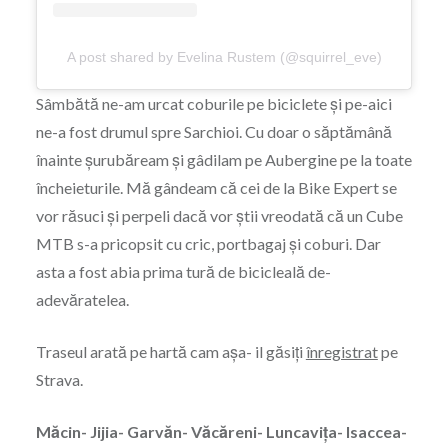
A post shared by Evelina Rustem (@squirrel_eve)
Sâmbătă ne-am urcat coburile pe biciclete și pe-aici
ne-a fost drumul spre Sarchioi. Cu doar o săptămână
înainte șurubăream și gâdilam pe Aubergine pe la toate
încheieturile. Mă gândeam că cei de la Bike Expert se
vor răsuci și perpeli dacă vor știi vreodată că un Cube
MTB s-a pricopsit cu cric, portbagaj și coburi. Dar
asta a fost abia prima tură de bicicleală de-
adevăratelea.
Traseul arată pe hartă cam așa- il găsiți
înregistrat
pe
Strava.
Măcin- Jijia- Garvăn- Văcăreni- Luncavița- Isaccea-