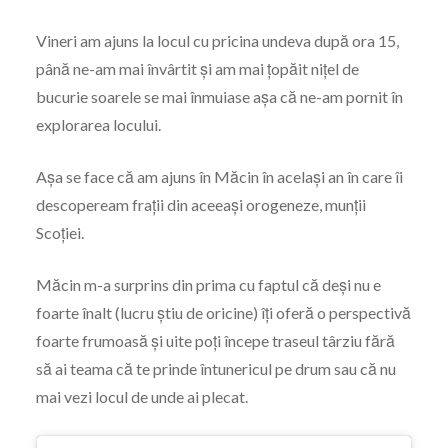
Vineri am ajuns la locul cu pricina undeva după ora 15,
până ne-am mai învârtit și am mai țopăit nițel de
bucurie soarele se mai înmuiase așa că ne-am pornit în
explorarea locului.
Așa se face că am ajuns în Măcin în același an în care îi
descopeream frații din aceeași orogeneze, munții
Scoției.
Măcin m-a surprins din prima cu faptul că deși nu e
foarte înalt (lucru știu de oricine) îți oferă o perspectivă
foarte frumoasă și uite poți începe traseul târziu fără
să ai teama că te prinde întunericul pe drum sau că nu
mai vezi locul de unde ai plecat.