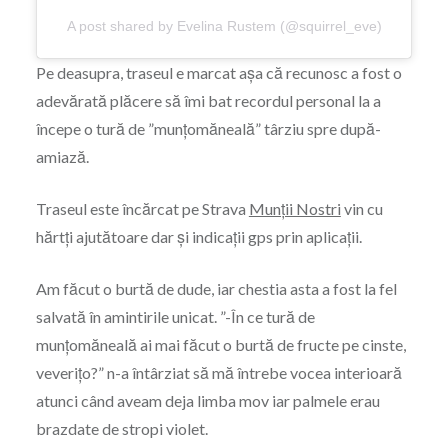
A post shared by Evelina Rustem (@squirrel_eve)
Pe deasupra, traseul e marcat așa că recunosc a fost o
adevărată plăcere să îmi bat recordul personal la a
începe o tură de ”munțomăneală” târziu spre după-
amiază.
Traseul este încărcat pe Strava
Munții Nostri
vin cu
hărtți ajutătoare dar și indicații gps prin aplicații.
Am făcut o burtă de dude, iar chestia asta a fost la fel
salvată în amintirile unicat. ”-În ce tură de
munțomăneală ai mai făcut o burtă de fructe pe cinste,
veverițo?” n-a întârziat să mă întrebe vocea interioară
atunci când aveam deja limba mov iar palmele erau
brazdate de stropi violet.