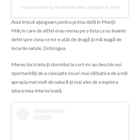
A post shared by Evelina Rustem (@squirrel_eve)
Anul trecut ajungeam pentru prima dată în Munții
Măcin care de altfel erau mereu pe o lista ce nu înainte
defel spre zona ce mi-e atât de dragă și mă leagă de
locurile natale, Dobrogea.
Mereu bicicleta și dormitul la cort mi-au deschis noi
oportunități de a cunoaște locuri mai sălbatice de a mă
apropia mai mult de natură și mai ales de a explora
latura mea interiorizată.