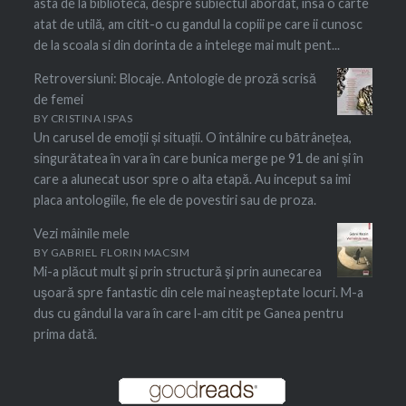
asta de la biblioteca, despre subiectul abordat, insa o carte
atat de utilă, am citit-o cu gandul la copiii pe care ii cunosc
de la scoala si din dorinta de a intelege mai mult pent...
Retroversiuni: Blocaje. Antologie de proză scrisă
de femei
BY
CRISTINA ISPAS
Un carusel de emoții și situații. O întâlnire cu bātrânețea,
singurătatea în vara în care bunica merge pe 91 de ani și în
care a alunecat usor spre o alta etapă. Au inceput sa imi
placa antologiile, fie ele de povestiri sau de proza.
Vezi mâinile mele
BY
GABRIEL FLORIN MACSIM
Mi-a plăcut mult şi prin structură şi prin aunecarea
uşoară spre fantastic din cele mai neaşteptate locuri. M-a
dus cu gândul la vara în care l-am citit pe Ganea pentru
prima dată.