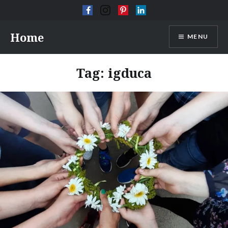
Skip
Home
MENU
to
content
Tag:
igduca