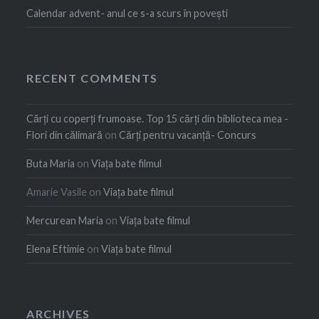
Calendar advent- anul ce s-a scurs în povești
RECENT COMMENTS
Cărți cu coperți frumoase. Top 15 cărți din biblioteca mea -
Flori din călimară
on
Cărți pentru vacanță- Concurs
Buta Maria
on
Viața bate filmul
Amarie Vasile
on
Viața bate filmul
Mercurean Maria
on
Viața bate filmul
Elena Eftimie
on
Viața bate filmul
ARCHIVES