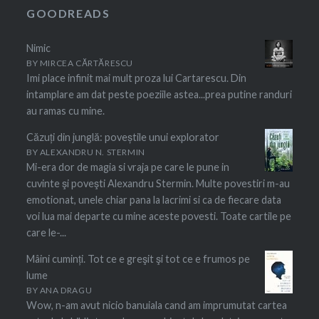
GOODREADS
Nimic
BY
MIRCEA CĂRTĂRESCU
Imi place infinit mai mult proza lui Cartarescu. Din
intamplare am dat peste poeziile astea...prea putine randuri
au ramas cu mine.
Căzuți din junglă: poveștile unui explorator
BY
ALEXANDRU N. STERMIN
Mi-era dor de magia si vraja pe care le pune in
cuvinte şi poveşti Alexandru Stermin. Multe povestiri m-au
emotionat, unele chiar pana la lacrimi si ca de fiecare data
voi lua mai departe cu mine aceste povesti. Toate cartile pe
care le-...
Mâini cuminți. Tot ce e greşit şi tot ce e frumos pe
lume
BY
ANA DRAGU
Wow, n-am avut nicio banuiala cand am imprumutat cartea