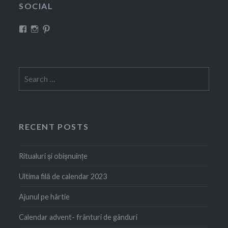
SOCIAL
View
View
View
Rustem
squirrel_eve’s
Rustem
Evelina’s
profile
Evelina’s
profile
on
profile
on
Instagram
on
Facebook
Pinterest
Search
for:
RECENT POSTS
Ritualuri și obișnuințe
Ultima filă de calendar 2023
Ajunul pe hârtie
Calendar advent- frânturi de gânduri