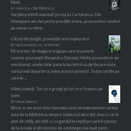
Nimic
BY
MIRCEA CĂRTĂRESCU
Imi place infinit mai mult proza lui Cartarescu. Din
intamplare am dat peste poeziile astea...prea putine randuri
au ramas cu mine.
Căzuți din junglă: poveștile unui explorator
BY
ALEXANDRU N. STERMIN
Mi-era dor de magia si vraja pe care le pune in
cuvinte şi poveşti Alexandru Stermin. Multe povestiri m-au
emotionat, unele chiar pana la lacrimi si ca de fiecare data
voi lua mai departe cu mine aceste povesti. Toate cartile pe
care le-...
Mâini cuminți. Tot ce e greşit şi tot ce e frumos pe
lume
BY
ANA DRAGU
Wow, n-am avut nicio banuiala cand am imprumutat cartea
asta de la biblioteca, despre subiectul abordat, insa o carte
atat de utilă, am citit-o cu gandul la copiii pe care ii cunosc
de la scoala si din dorinta de a intelege mai mult pent...