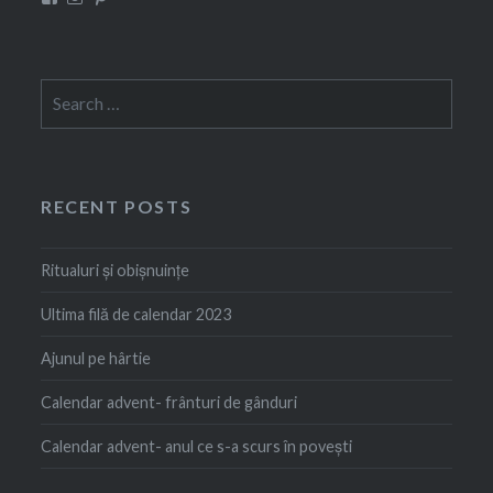
Rustem
squirrel_eve’s
Rustem
Evelina’s
profile
Evelina’s
profile
on
profile
on
Instagram
on
Facebook
Pinterest
Search
for:
RECENT POSTS
Ritualuri și obișnuințe
Ultima filă de calendar 2023
Ajunul pe hârtie
Calendar advent- frânturi de gânduri
Calendar advent- anul ce s-a scurs în povești