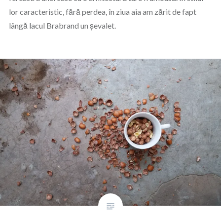
lor caracteristic, fără perdea, în ziua aia am zărit de fapt
lângă lacul Brabrand un șevalet.