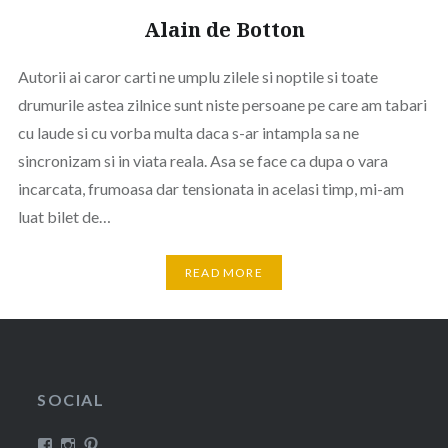
Alain de Botton
Autorii ai caror carti ne umplu zilele si noptile si toate
drumurile astea zilnice sunt niste persoane pe care am tabari
cu laude si cu vorba multa daca s-ar intampla sa ne
sincronizam si in viata reala. Asa se face ca dupa o vara
incarcata, frumoasa dar tensionata in acelasi timp, mi-am
luat bilet de…
READ MORE
SOCIAL
View
View
View