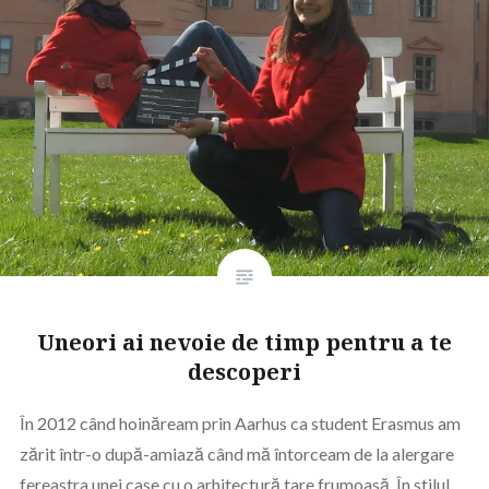
Uneori ai nevoie de timp pentru a te
descoperi
În 2012 când hoinăream prin Aarhus ca student Erasmus am
zărit într-o după-amiază când mă întorceam de la alergare
fereastra unei case cu o arhitectură tare frumoasă. În stilul