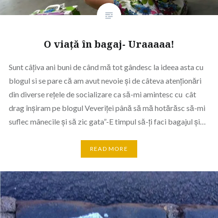
O viață în bagaj- Uraaaaa!
Sunt câțiva ani buni de când mă tot gândesc la ideea asta cu
blogul si se pare că am avut nevoie și de câteva atenționări
din diverse rețele de socializare ca să-mi amintesc cu cât
drag înșiram pe blogul Veveriței până să mă hotărăsc să-mi
suflec mânecile și să zic gata”-E timpul să-ți faci bagajul și…
READ MORE