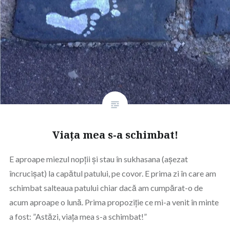
Viața mea s-a schimbat!
E aproape miezul nopții și stau în sukhasana (așezat
încrucișat) la capătul patului, pe covor. E prima zi în care am
schimbat salteaua patului chiar dacă am cumpărat-o de
acum aproape o lună. Prima propoziție ce mi-a venit în minte
a fost: ”Astăzi, viața mea s-a schimbat!”