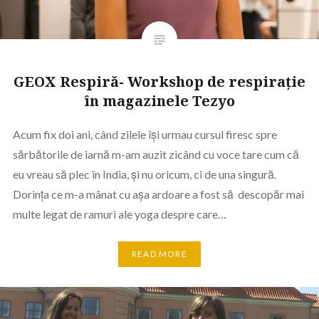
GEOX Respiră- Workshop de respirație
în magazinele Tezyo
Acum fix doi ani, când zilele își urmau cursul firesc spre
sărbătorile de iarnă m-am auzit zicând cu voce tare cum că
eu vreau să plec în India, și nu oricum, ci de una singură.
Dorința ce m-a mânat cu așa ardoare a fost să descopăr mai
multe legat de ramuri ale yoga despre care…
READ MORE