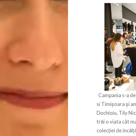
Campania s-a desf
si Timișoara și a
Dochioiu, Tily Ni
trăi o viata cât m
colecției de incă