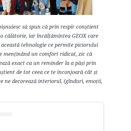
esc să spun că prin respir conștient
o călătorie, iar încălțămintea GEOX care
e această tehnologie ce permite piciorului
re menținând un comfort ridicat, zic că
ează exact ca un
reminder
la a păși prin
știent de tot ceea ce te inconjoară cât și
e ne decorează interiorul. (gînduri, emoții,