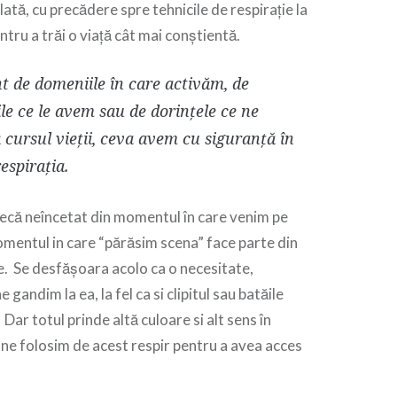
ată, cu precădere spre tehnicile de respirație la
tru a trăi o viață cât mai conștientă.
nt de domeniile în care activăm, de
le ce le avem sau de dorințele ce ne
 cursul vieții, ceva avem cu siguranță în
espirația.
necă neîncetat din momentul în care venim pe
omentul in care “părăsim scena” face parte din
e. Se desfășoara acolo ca o necesitate,
gandim la ea, la fel ca si clipitul sau batăile
 Dar totul prinde altă culoare si alt sens în
ne folosim de acest respir pentru a avea acces