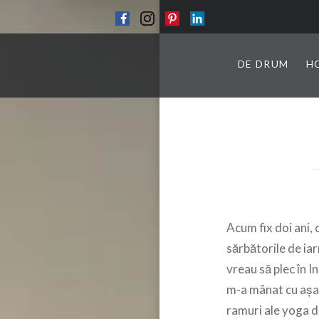
DE DRUM
H
Acum fix doi ani, 
sărbătorile de ia
vreau să plec în I
m-a mânat cu așa
ramuri ale yoga d