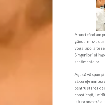
Atunci când am pr
gândul mi s-a dus 
yoga, apoi alte s
Simțurilor” și imp
sentimentelor.
Așa că vă spun și 
să curețe mintea 
pentru starea de 
conștiență, lucidi
latura noastră aut