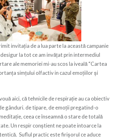
imit invitația de a lua parte la această campanie
desigur la tot ce am invățat prin intermediul
ertare ale memoriei mi-au scos la iveală “Cartea
ortanța simțului olfactiv in cazul emoțiilor și
vouă aici, că tehnicile de respirație au ca obiectiv
de gânduri. de tipare, de emoții pregatind-o
meditație, ceea ce înseamnă o stare de totală
tate. Un respir conștient ne poate intoarce la
entică. Suflul practic este firișorul ce aduce