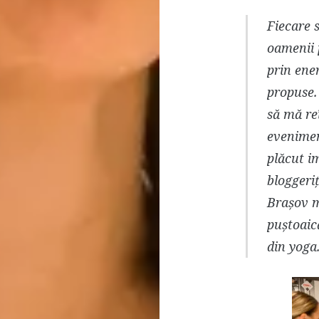
Fiecare 
oamenii p
prin ener
propuse.
să mă re
evenimen
plăcut i
bloggeriț
Brașov mi
puștoaică
din yoga