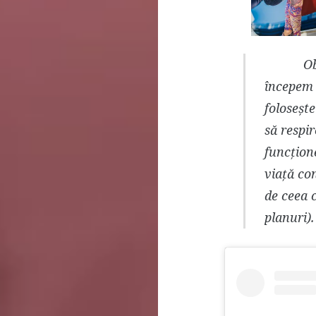
Obișnui
începem 
foloseșt
să respi
funcțion
viață con
de ceea c
planuri).