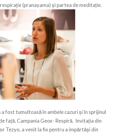
respirație (pranayama) și partea de meditație.
a a fost tumultoasă în ambele cazuri și în sprijinul
 de față, Campania Geox- Respiră. Invitația din
r Tezyo, a venit la fix pentru a impărtăși din