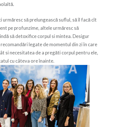
aolaltă.
i urmăresc să prelungească suflul, să îl facă cît
cent pe profunzime, altele urmăresc să
indă să detoxifice corpul si mintea. Desigur
u recomandări legate de momentul din zi în care
cât si necesitatea de a pregăti corpul pentru ele,
tul cu câteva ore înainte.