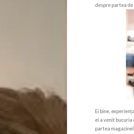
despre partea de 
Ei bine, experienț
ei a venit bucuria
partea magazinelo