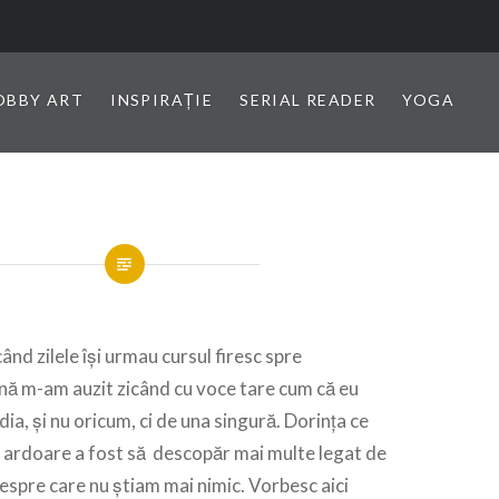
OBBY ART
INSPIRAȚIE
SERIAL READER
YOGA
când zilele își urmau cursul firesc spre
rnă m-am auzit zicând cu voce tare cum că eu
ndia, și nu oricum, ci de una singură. Dorința ce
 ardoare a fost să descopăr mai multe legat de
espre care nu știam mai nimic. Vorbesc aici