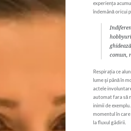
experiența acumul
îndemână oricui pn
Indifere
hobbyuri
ghidează
comun, r
Respirația ce alu
lume și până în m
actele involuntar
automat fara să ne 
inimii de exemplu.
momentul în care 
la fluxul gâdirii.