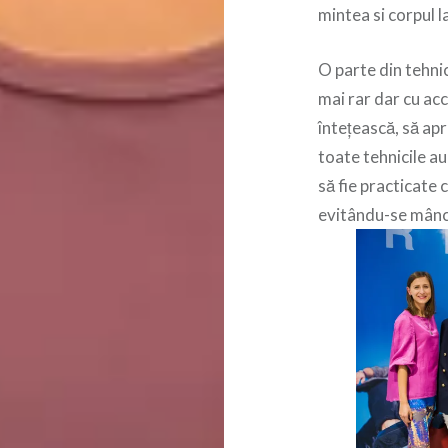
mintea si corpul l
O parte din tehnic
mai rar dar cu ac
întețească, să apr
toate tehnicile a
să fie practicate 
evitându-se mânca