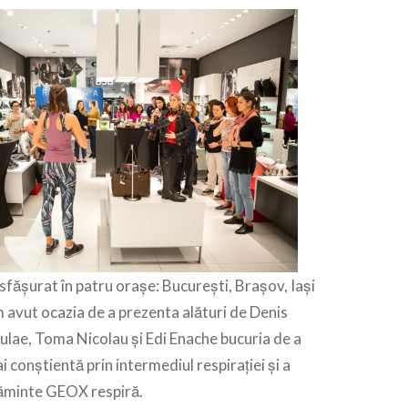
ășurat în patru orașe: București, Brașov, Iași
m avut ocazia de a prezenta alături de Denis
culae, Toma Nicolau și Edi Enache bucuria de a
ai conștientă prin intermediul respirației și a
lțăminte GEOX respiră.