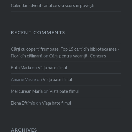
Calendar advent- anul ce s-a scurs în povești
RECENT COMMENTS
Cărți cu coperți frumoase. Top 15 cărți din biblioteca mea -
Flori din călimară
on
Cărți pentru vacanță- Concurs
Buta Maria
on
Viața bate filmul
Amarie Vasile
on
Viața bate filmul
Mercurean Maria
on
Viața bate filmul
Elena Eftimie
on
Viața bate filmul
ARCHIVES