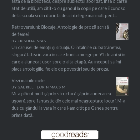
asta de la biblioteca, despre subiectul abordat, insa o carte
atat de utilă, am citit-o cu gandul la copiii pe care ii cunosc
de la scoala si din dorinta de a intelege mai mult pent...
Retroversiuni: Blocaje. Antologie de proză scrisă
de femei
BY
CRISTINA ISPAS
Un carusel de emoții și situații. O întâlnire cu bātrânețea,
singurătatea în vara în care bunica merge pe 91 de ani și în
care a alunecat usor spre o alta etapă. Au inceput sa imi
placa antologiile, fie ele de povestiri sau de proza.
Vezi mâinile mele
BY
GABRIEL FLORIN MACSIM
Mi-a plăcut mult şi prin structură şi prin aunecarea
uşoară spre fantastic din cele mai neaşteptate locuri. M-a
dus cu gândul la vara în care l-am citit pe Ganea pentru
prima dată.