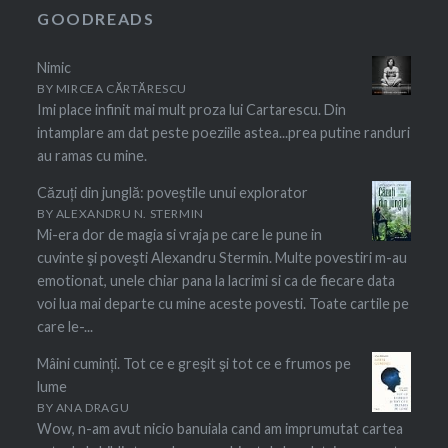
GOODREADS
Nimic
BY
MIRCEA CĂRTĂRESCU
Imi place infinit mai mult proza lui Cartarescu. Din
intamplare am dat peste poeziile astea...prea putine randuri
au ramas cu mine.
Căzuți din junglă: poveștile unui explorator
BY
ALEXANDRU N. STERMIN
Mi-era dor de magia si vraja pe care le pune in
cuvinte şi poveşti Alexandru Stermin. Multe povestiri m-au
emotionat, unele chiar pana la lacrimi si ca de fiecare data
voi lua mai departe cu mine aceste povesti. Toate cartile pe
care le-...
Mâini cuminți. Tot ce e greşit şi tot ce e frumos pe
lume
BY
ANA DRAGU
Wow, n-am avut nicio banuiala cand am imprumutat cartea