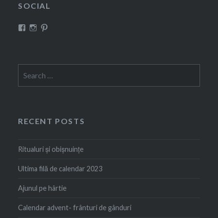
SOCIAL
View
View
View
Rustem
squirrel_eve’s
Rustem
Evelina’s
profile
Evelina’s
profile
on
profile
on
Instagram
on
Facebook
Pinterest
Search
for:
RECENT POSTS
Ritualuri și obișnuințe
Ultima filă de calendar 2023
Ajunul pe hârtie
Calendar advent- frânturi de gânduri