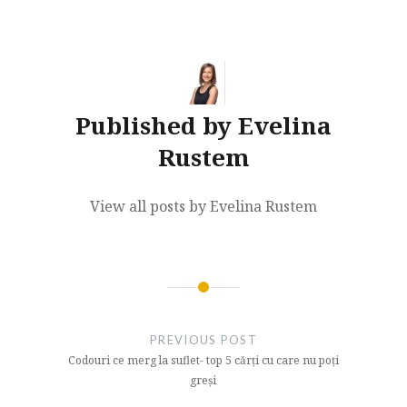
Published by
Evelina
Rustem
View all posts by Evelina Rustem
Post
navigation
PREVIOUS POST
Codouri ce merg la suflet- top 5 cărți cu care nu poți
greși