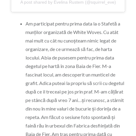
A post shared by Evelina Rustem (@squirrel_eve)
Am participat pentru prima data la o Stafetă a
munților organizată de White Woves. Cu atât
mai mult cu cât nu cunoșteam nimic legat de
organizare, de ce urmează să fac, de harta
locului. Abia de pusesem pentru prima data
degetul pe hartă în zona Baia de Fier. M-a
fascinat locul, am descoperit un munticel de
grafit. Adica puteai la propriu să scrii cu degetul
după ce il treceai pe jos prin praf. M-am cățărat
pe stâncă după vreo 7 ani…și recunosc, a stârnit
din nou în mine valuri de bucurie și dorința de a
repeta. Am făcut o sesiune foto spontană și
faină rău în urbexul din Fabrica desființată din
Baia de Fier. Am tras pentru prima dată cu