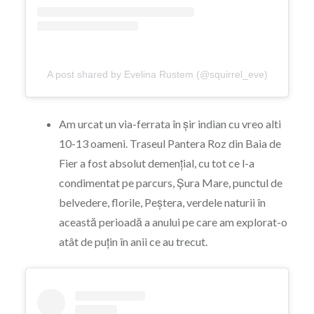
A post shared by Evelina Rustem (@squirrel_eve)
Am urcat un via-ferrata în șir indian cu vreo alti
10-13 oameni. Traseul Pantera Roz din Baia de
Fier a fost absolut demențial, cu tot ce l-a
condimentat pe parcurs, Șura Mare, punctul de
belvedere, florile, Peștera, verdele naturii în
această perioadă a anului pe care am explorat-o
atât de puțin în anii ce au trecut.