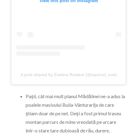
View this post on Instagram
A post shared by Evelina Rustem (@squirrel_eve)
Pașii, cât mai mult planul Mădălinei ne-a adus la
poalele masivului Buila-Vânturarița de care
știam doar de pe net. Deși a fost primul traseu
montan parcurs de mine vreodată pe urcare
într-o stare tare dubioasă de rău, durere,