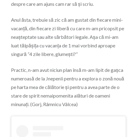
despre care am ajuns cam rar să și scriu.
Anul ăsta, trebuie să zic că am gustat din fiecare mini-
vacanță, din fiecare zi liberă cu care m-am pricopsit pe
neașteptate sau alte sărbători legale. Așa că mi-am
luat tălpășița cu vacanța de 1 mai vorbind aproape
singură ”4 zile libere, glumești?”
Practic, n-am avut niciun plan însă m-am lipit de gașca
numeroasă de la Jnepenii pentru a explora o zonă nouă
pe harta mea de călătorie și pentru a avea parte de o
stare de spirit nemaipomenita alături de oameni
minunați. (Gorj, Râmnicu Vâlcea)