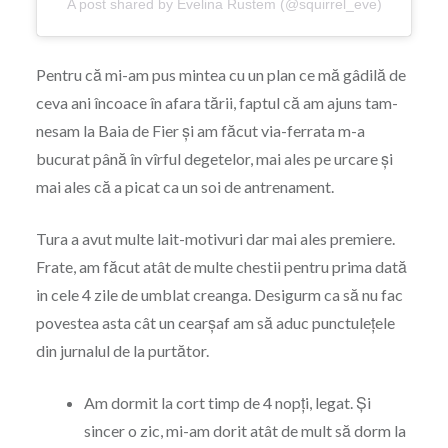
A post shared by Evelina Rustem (@squirrel_eve)
Pentru că mi-am pus mintea cu un plan ce mă gâdilă de
ceva ani încoace în afara tării, faptul că am ajuns tam-
nesam la Baia de Fier și am făcut via-ferrata m-a
bucurat până în vîrful degetelor, mai ales pe urcare și
mai ales că a picat ca un soi de antrenament.
Tura a avut multe lait-motivuri dar mai ales premiere.
Frate, am făcut atât de multe chestii pentru prima dată
in cele 4 zile de umblat creanga. Desigurm ca să nu fac
povestea asta cât un cearșaf am să aduc punctulețele
din jurnalul de la purtător.
Am dormit la cort timp de 4 nopți, legat. Și
sincer o zic, mi-am dorit atât de mult să dorm la