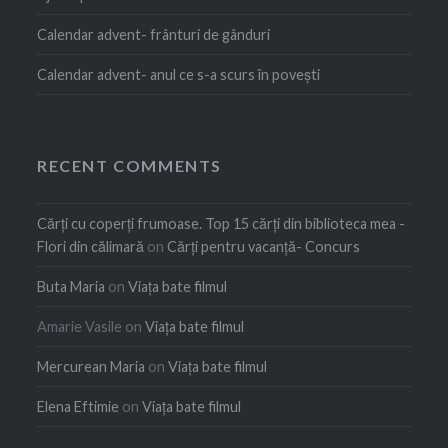
Calendar advent- frânturi de gânduri
Calendar advent- anul ce s-a scurs în povești
RECENT COMMENTS
Cărți cu coperți frumoase. Top 15 cărți din biblioteca mea -
Flori din călimară
on
Cărți pentru vacanță- Concurs
Buta Maria
on
Viața bate filmul
Amarie Vasile
on
Viața bate filmul
Mercurean Maria
on
Viața bate filmul
Elena Eftimie
on
Viața bate filmul