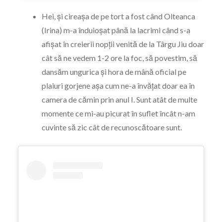
Hei, și cireașa de pe tort a fost când Olteanca
(Irina) m-a înduioșat până la lacrimi când s-a
afișat în creierii nopții venită de la Târgu Jiu doar
cât să ne vedem 1-2 ore la foc, să povestim, să
dansăm ungurica și hora de mână oficial pe
plaiuri gorjene așa cum ne-a învățat doar ea în
camera de cămin prin anul I. Sunt atât de multe
momente ce mi-au picurat în suflet încât n-am
cuvinte să zic cât de recunoscătoare sunt.