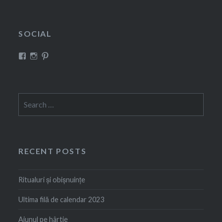
SOCIAL
View
View
View
Rustem
squirrel_eve’s
Rustem
Evelina’s
profile
Evelina’s
profile
on
profile
on
Instagram
on
Facebook
Pinterest
Search
for:
RECENT POSTS
Ritualuri și obișnuințe
Ultima filă de calendar 2023
Ajunul pe hârtie