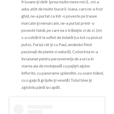
frisoane și delir (prea multe mese mici)…mi-a
adus atât de multe bucurii. Ioana, care ne-a fost
ghid, ne-a purtat ca într-o poveste pe trasee
marcate și nemarcate, ne-a purtat printr-o
poveste faină, pe care ea o trăiește zi de zi. (mi
s-a cuibărit la suflet de îndată (cu tot cu pisicul
pufos, Furia) cât și cu Paul, amândoi fiind
pasionați de plante si natură). Coborîrea m-a
încununat pentru perseverența de a urca în
starea aia de moleșeală cu pajiști alpine
înflorite, cu panorame splendite, cu soare blând,
cu o gașcă grijulie și veselă) Totul bine și
zglobiiu până la capăt.