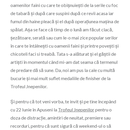
oamenilor faini cu care te obișnuiești de la serile cu foc
de tabară și după care suspini după ce revii acasa iar
fumul din haine pleacă și el după operațiunea mașina de
spălat. Așa se face că timp de o lună am făcut clacă,
șezătoare, serată sau cum le-o mai zice popular serilor
în care te întâlnești cu oamenii faini și printre povești și
chicoteli faci si treabă. Tata s-a alăturat și el găștii de
artiști în momentul când mi-am dat seama că termenul
de predare dă să sune. Da, noi am pus la cale cu multă
bucurie și mai mult suflet medaliile de finisher de la
Trofeul Jnepenilor.
Și pentru că tot veni vorba, te invit și pe tine începând
cu 22 Iunie în Apuseni la
Trofeul Jnepenilor
pentru o
doza de distracție, amintiri de neuitat, premiere sau
recorduri, pentru că sunt sigură că weekend-ul o să