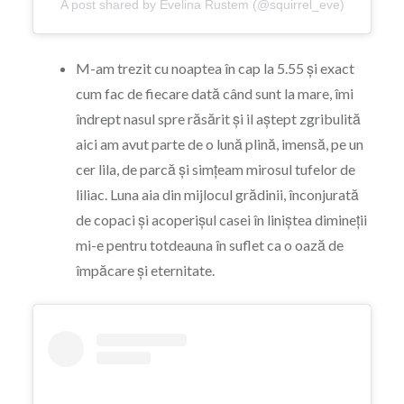
A post shared by Evelina Rustem (@squirrel_eve)
M-am trezit cu noaptea în cap la 5.55 și exact
cum fac de fiecare dată când sunt la mare, îmi
îndrept nasul spre răsărit și il aștept zgribulită
aici am avut parte de o lună plină, imensă, pe un
cer lila, de parcă și simțeam mirosul tufelor de
liliac. Luna aia din mijlocul grădinii, înconjurată
de copaci și acoperișul casei în liniștea dimineții
mi-e pentru totdeauna în suflet ca o oază de
împăcare și eternitate.