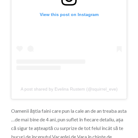
View this post on Instagram
A post shared by Evelina Rustem (@squirrel_eve)
Oamenii ăștia faini care pun la cale an de an treaba asta
…de mai bine de 4 ani, pun suflet în fiecare detaliu, așa
că sigur te așteaptă cu surprize de tot felul încât să te
bucuri de începutul Vacanței de Vara în chiote de