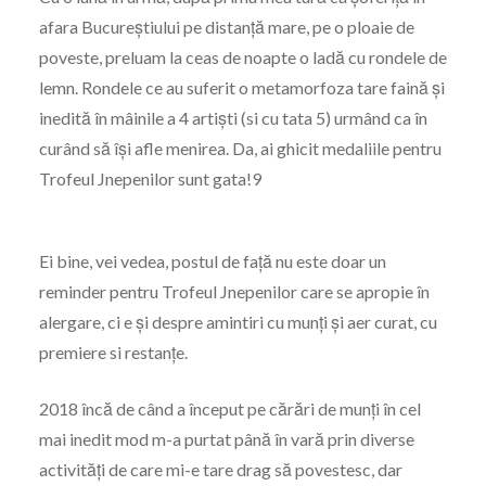
afara Bucureștiului pe distanță mare, pe o ploaie de
poveste, preluam la ceas de noapte o ladă cu rondele de
lemn. Rondele ce au suferit o metamorfoza tare faină și
inedită în mâinile a 4 artiști (si cu tata 5) urmând ca în
curând să își afle menirea. Da, ai ghicit medaliile pentru
Trofeul Jnepenilor sunt gata!9
Ei bine, vei vedea, postul de față nu este doar un
reminder pentru Trofeul Jnepenilor care se apropie în
alergare, ci e și despre amintiri cu munți și aer curat, cu
premiere si restanțe.
2018 încă de când a început pe cărări de munți în cel
mai inedit mod m-a purtat până în vară prin diverse
activități de care mi-e tare drag să povestesc, dar