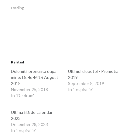
in
in
new
new
window)
window)
Loading...
Related
Dolomiti, pronunta dupa
Ultimul clopotel - Promotia
mine: Do-lo-Mitzi August
2019
2018
September 8, 2019
November 25, 2018
In "Inspirație"
In "De drum"
Ultima filă de calendar
2023
December 28, 2023
In "Inspirație"