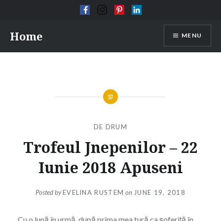
Skip
Home
MENU
to
content
DE DRUM
Trofeul Jnepenilor – 22
Iunie 2018 Apuseni
Posted by
EVELINA RUSTEM
on
JUNE 19, 2018
Cu o lună în urmă, după prima mea tură ca șoferiță în