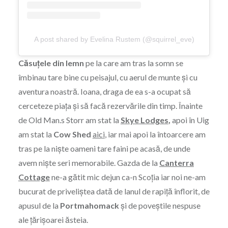
A post shared by Evelina Rustem (@squirrel_eve)
Căsuțele din lemn
pe la care am tras la somn se
îmbinau tare bine cu peisajul, cu aerul de munte și cu
aventura noastră. Ioana, draga de ea s-a ocupat să
cerceteze piața și să facă rezervările din timp. Înainte
de Old Man.s Storr am stat la
Skye Lodges
,
apoi în Uig
am stat la
Cow Shed
aici
, iar mai apoi la întoarcere am
tras pe la niște oameni tare faini pe acasă, de unde
avem niște seri memorabile. Gazda de la
Canterra
Cottage
ne-a gătit mic dejun ca-n Scoția iar noi ne-am
bucurat de priveliștea dată de lanul de rapiță înflorit, de
apusul de la
Portmahomack
și de poveștile nespuse
ale țărișoarei ăsteia.