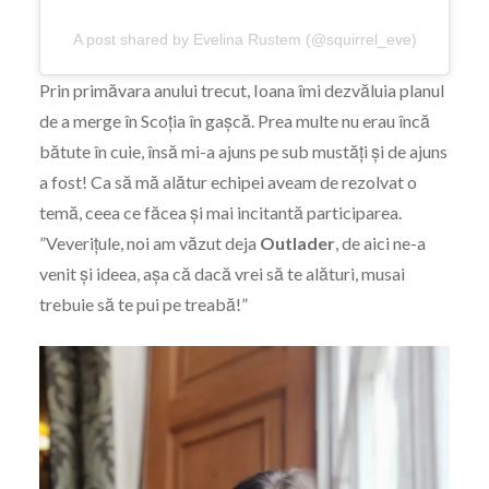
A post shared by Evelina Rustem (@squirrel_eve)
Prin primăvara anului trecut, Ioana îmi dezvăluia planul
de a merge în Scoția în gașcă. Prea multe nu erau încă
bătute în cuie, însă mi-a ajuns pe sub mustăți și de ajuns
a fost! Ca să mă alătur echipei aveam de rezolvat o
temă, ceea ce făcea și mai incitantă participarea.
”Veverițule, noi am văzut deja
Outlader
, de aici ne-a
venit și ideea, așa că dacă vrei să te alături, musai
trebuie să te pui pe treabă!”