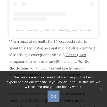
A post shared by Evelina Rustem (@squirrel_eve)
M-am bucurat de multe flori în escapada asta, iar
”plant this” (aplicația) m-a ajutat loială să le identific și
să le adaug la colecția mea virtuală
Gorse
(Ulex
europaeus
) care mirosea amețitor a cocos,
Pontic
Rhododendron
(intr-un lila fantezie la vagonul
restaurant),
Hardy Fuchsia
(fuchsia magellanica),
We use cookies to ensure that we give you the best
Jasmine nightshade
(Solanum laxum).
experience on our website. If you continue to use this site we
will assume that you are happy with it.
Iar în momentele mele de liniște m-am gândit în
OK
repetate rânduri la cărțile lui
Kate Morton
și la