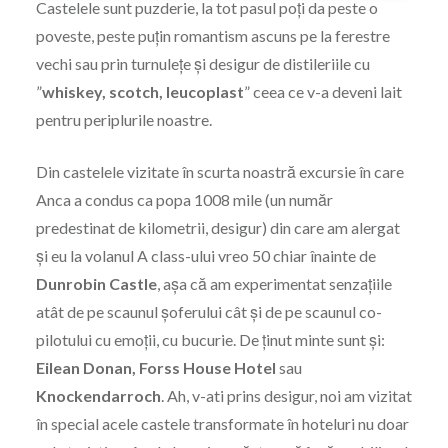
Castelele sunt puzderie, la tot pasul poți da peste o
poveste, peste puțin romantism ascuns pe la ferestre
vechi sau prin turnulețe și desigur de distileriile cu
”
whiskey, scotch, leucoplast
” ceea ce v-a deveni lait
pentru periplurile noastre.
Din castelele vizitate în scurta noastră excursie în care
Anca a condus ca popa 1008 mile (un număr
predestinat de kilometrii, desigur) din care am alergat
și eu la volanul A class-ului vreo 50 chiar înainte de
Dunrobin Castle
, așa că am experimentat senzațiile
atât de pe scaunul șoferului cât și de pe scaunul co-
pilotului cu emoții, cu bucurie. De ținut minte sunt și:
Eilean Donan, Forss House Hotel
sau
Knockendarroch
. Ah, v-ati prins desigur, noi am vizitat
în special acele castele transformate în hoteluri nu doar