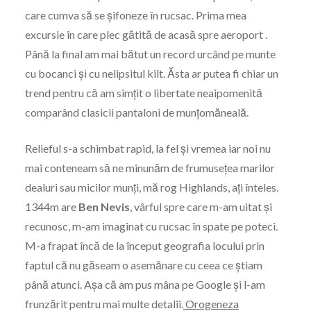
care cumva să se șifoneze în rucsac. Prima mea
excursie în care plec gătită de acasă spre aeroport .
Până la final am mai bătut un record urcând pe munte
cu bocanci și cu nelipsitul kilt. Ăsta ar putea fi chiar un
trend pentru că am simțit o libertate neaipomenită
comparând clasicii pantaloni de munțomăneală.
Relieful s-a schimbat rapid, la fel și vremea iar noi nu
mai conteneam să ne minunăm de frumusețea marilor
dealuri sau micilor munți, mă rog Highlands, ați înteles.
1344m are
Ben Nevis
, vârful spre care m-am uitat și
recunosc, m-am imaginat cu rucsac în spate pe poteci.
M-a frapat încă de la început geografia locului prin
faptul că nu găseam o asemănare cu ceea ce știam
până atunci. Așa că am pus mâna pe Google și l-am
frunzărit pentru mai multe detalii.
Orogeneza