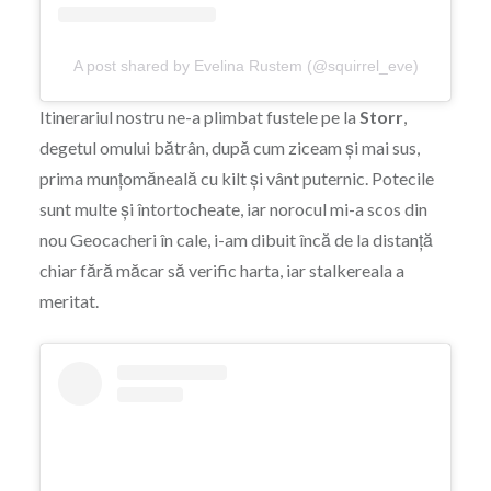
A post shared by Evelina Rustem (@squirrel_eve)
Itinerariul nostru ne-a plimbat fustele pe la
Storr
,
degetul omului bătrân, după cum ziceam și mai sus,
prima munțomăneală cu kilt și vânt puternic. Potecile
sunt multe și întortocheate, iar norocul mi-a scos din
nou Geocacheri în cale, i-am dibuit încă de la distanță
chiar fără măcar să verific harta, iar stalkereala a
meritat.