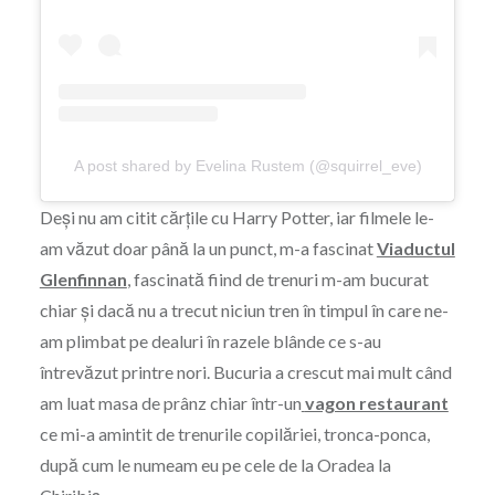
A post shared by Evelina Rustem (@squirrel_eve)
Deși nu am citit cărțile cu Harry Potter, iar filmele le-
am văzut doar până la un punct, m-a fascinat
Viaductul
Glenfinnan
, fascinată fiind de trenuri m-am bucurat
chiar și dacă nu a trecut niciun tren în timpul în care ne-
am plimbat pe dealuri în razele blânde ce s-au
întrevăzut printre nori. Bucuria a crescut mai mult când
am luat masa de prânz chiar într-un
vagon restaurant
ce mi-a amintit de trenurile copilăriei, tronca-ponca,
după cum le numeam eu pe cele de la Oradea la