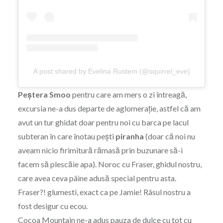
A post shared by Evelina Rustem (@squirrel_eve)
Peștera Smoo
pentru care am mers o zi întreagă,
excursia ne-a dus departe de aglomerație, astfel că am
avut un tur ghidat doar pentru noi cu barca pe lacul
subteran în care înotau pești
piranha
(doar că noi nu
aveam nicio firimitură rămasă prin buzunare să-i
facem să plescăie apa). Noroc cu Fraser, ghidul nostru,
care avea ceva pâine adusă special pentru asta.
Fraser?! glumesti, exact ca pe Jamie! Râsul nostru a
fost desigur cu ecou.
Cocoa Mountain
ne-a adus pauza de dulce cu tot cu