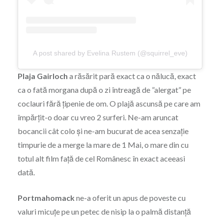
A post shared by Evelina Rustem (@squirrel_eve)
Plaja Gairloch
a răsărit pară exact ca o nălucă, exact
ca o fată morgana după o zi întreagă de ”alergat” pe
coclauri fără țipenie de om. O plajă ascunsă pe care am
împărțit-o doar cu vreo 2 surferi. Ne-am aruncat
bocancii cât colo și ne-am bucurat de acea senzație
timpurie de a merge la mare de 1 Mai, o mare din cu
totul alt film față de cel Românesc în exact aceeasi
dată.
Portmahomack
ne-a oferit un apus de poveste cu
valuri micuțe pe un petec de nisip la o palmă distanță