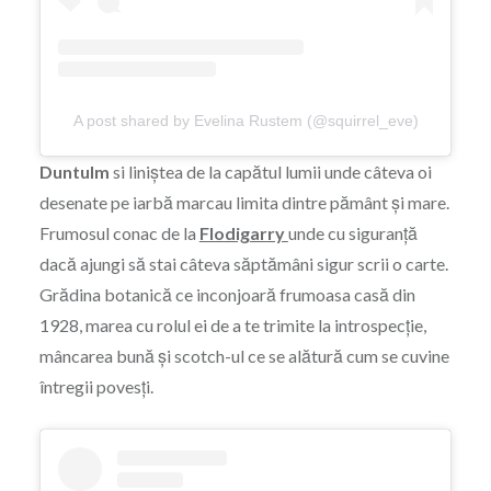
A post shared by Evelina Rustem (@squirrel_eve)
Duntulm
si liniștea de la capătul lumii unde câteva oi
desenate pe iarbă marcau limita dintre pământ și mare.
Frumosul conac de la
Flodigarry
unde cu siguranță
dacă ajungi să stai câteva săptămâni sigur scrii o carte.
Grădina botanică ce inconjoară frumoasa casă din
1928, marea cu rolul ei de a te trimite la introspecție,
mâncarea bună și scotch-ul ce se alătură cum se cuvine
întregii povesți.