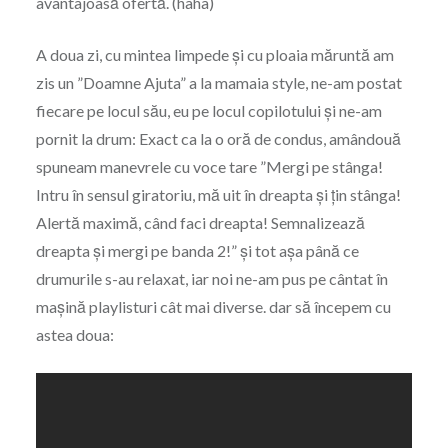
avantajoasă ofertă. (haha)
A doua zi, cu mintea limpede și cu ploaia măruntă am
zis un ”Doamne Ajuta” a la mamaia style, ne-am postat
fiecare pe locul său, eu pe locul copilotului și ne-am
pornit la drum: Exact ca la o oră de condus, amândouă
spuneam manevrele cu voce tare ”Mergi pe stânga!
Intru în sensul giratoriu, mă uit în dreapta și țin stânga!
Alertă maximă, când faci dreapta! Semnalizează
dreapta și mergi pe banda 2!” și tot așa până ce
drumurile s-au relaxat, iar noi ne-am pus pe cântat în
mașină playlisturi cât mai diverse. dar să începem cu
astea doua: