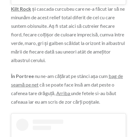
Kilt Rock
și cascada curcubeu care ne-a făcut iar să ne
minunăm de acest relief total diferit de cel cu care
suntem obisnuite. Aș fi stat aici să cutreier fiecare
fiord, fecare colțișor de culoare imprecisă, cumva între
verde, maro, gri și galben scăldat la orizont în albastrul
mării de fiecare dată sau uneori atât de amețitor
albastrul cerului.
În Portree
nu ne-am cățărat pe stânci așa cum
bag de
seamă pe net
că se poate face însă am dat peste o
cafenea tare drăguță,
Arriba
unde fetele si-au băut
cafeaua iar eu am scris de zor cărți poștale.