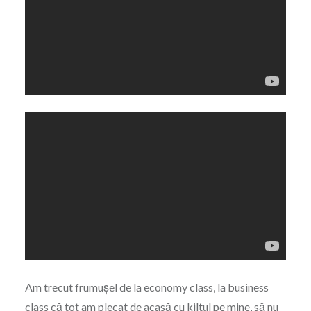
Am trecut frumușel de la economy class, la business
class că tot am plecat de acasă cu kiltul pe mine, să nu