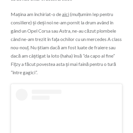
Mașina am închiriat-o de
aici
(mulțumim Iep pentru
consiliere) și deși noi ne-am pornit la drum având în
gând un Opel Corsa sau Astra, ne-au căzut plombele
când ne-am trezit în fața ochilor cu un mercedes A class
nou-nouț. Nu știam dacă am fost luate de fraiere sau
dacă am câștigat la loto (haha) însă ”da capo al fine”
Fițzy a făcut povestea asta și mai faină pentru o tură
”între gagici”.