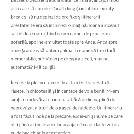
prin care să cutreieri țara în lung și în lat într-un city
break și să nu depinzi de ore fixe și itinerarii
prestabilite era să închiriezi o mașină. Ioana a început
să-mi dea coate știind că am carnet de proaspătă
șoferiță, apoi ne-am uitat toate spre Anca, Anca spre
mine și am zis să batem palma. Trebuie să fie o tură
memorabilă, nu? Volan pe dreapta ziceți, mașină
automată? Măiculiță!
Încă de la plecare, excursia asta a fost scăldată în
râsete, în chicoteală și în cântece de voie bună. M-am
simțit cu adevărat ca într-o tabără de liceu, plină de
neprevăzut alături de o gașcă de nădejde. Un itinerariu
a fost făcut încă de la plecare, excel-uri și nume pe care
nici până azi nu le am clar aranjate în cap, dar le voi da
eu de hac chiar în acest articol.