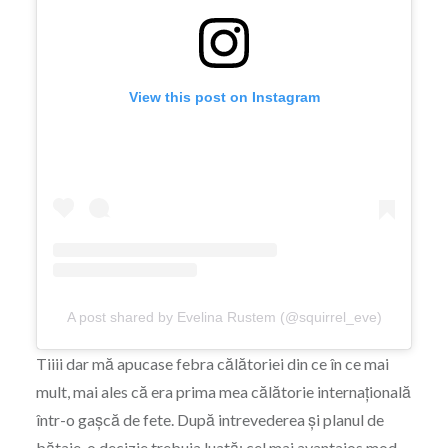
View this post on Instagram
A post shared by Evelina Rustem (@squirrel_eve)
Tiiii dar mă apucase febra călătoriei din ce în ce mai
mult, mai ales că era prima mea călătorie internațională
într-o gașcă de fete. După intrevederea și planul de
bătaie, o decizie trebuia luată: cel mai avantajos mod